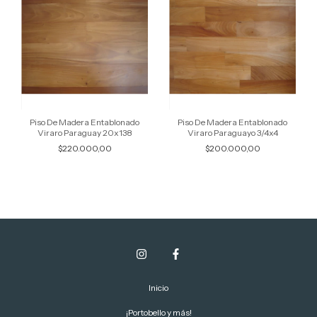
Piso De Madera Entablonado
Piso De Madera Entablonado
Viraro Paraguay 20x138
Viraro Paraguayo 3/4x4
$220.000,00
$200.000,00
Inicio
¡Portobello y más!