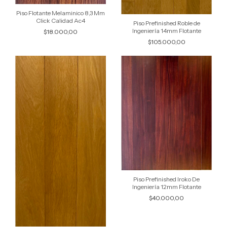
Piso Flotante Melaminico 8,3 Mm
Click Calidad Ac4
Piso Prefinished Roble de
Ingeniería 14mm Flotante
$18.000,00
$105.000,00
Piso Prefinished Iroko De
Ingeniería 12mm Flotante
$40.000,00