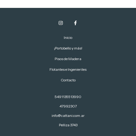
Inicio
¡Portobello y más!
Pisos de Madera
Flotantes e Ingenieriles
Contacto
5491135513990
47992307
info@cattani.com.ar
Pelliza 3743