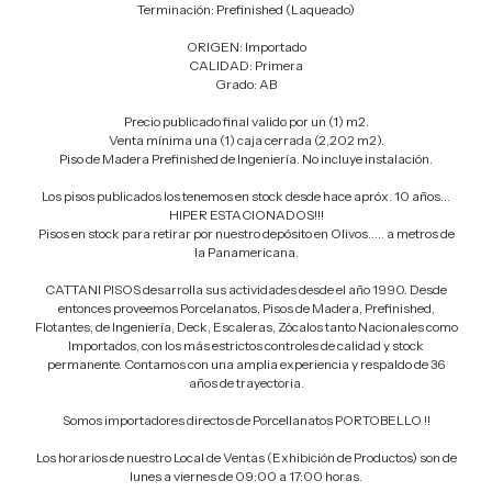
Terminación: Prefinished (Laqueado)
ORIGEN: Importado
CALIDAD: Primera
Grado: AB
Precio publicado final valido por un (1) m2.
Venta mínima una (1) caja cerrada (2,202 m2).
Piso de Madera Prefinished de Ingeniería. No incluye instalación.
Los pisos publicados los tenemos en stock desde hace apróx. 10 años…
HIPER ESTACIONADOS!!!
Pisos en stock para retirar por nuestro depósito en Olivos….. a metros de
la Panamericana.
CATTANI PISOS desarrolla sus actividades desde el año 1990. Desde
entonces proveemos Porcelanatos, Pisos de Madera, Prefinished,
Flotantes, de Ingeniería, Deck, Escaleras, Zócalos tanto Nacionales como
Importados, con los más estrictos controles de calidad y stock
permanente. Contamos con una amplia experiencia y respaldo de 36
años de trayectoria.
Somos importadores directos de Porcellanatos PORTOBELLO !!
Los horarios de nuestro Local de Ventas (Exhibición de Productos) son de
lunes a viernes de 09:00 a 17:00 horas.