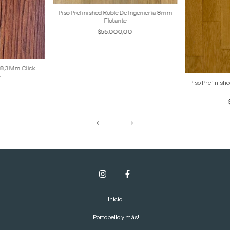
Piso Prefinished Roble De Ingeniería 8mm
Flotante
$55.000,00
 8,3 Mm Click
4
Piso Prefinish
0
Inicio
¡Portobello y más!