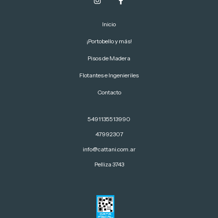
Inicio
¡Portobello y más!
Pisos de Madera
Flotantes e Ingenieriles
Contacto
5491135513990
47992307
info@cattani.com.ar
Pelliza 3743