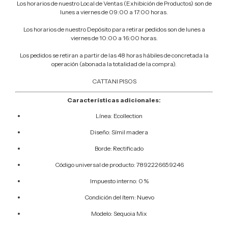
Los horarios de nuestro Local de Ventas (Exhibición de Productos) son de
lunes a viernes de 09:00 a 17:00 horas.
Los horarios de nuestro Depósito para retirar pedidos son de lunes a
viernes de 10:00 a 16:00 horas.
Los pedidos se retiran a partir de las 48 horas hábiles de concretada la
operación (abonada la totalidad de la compra).
CATTANI PISOS
Características adicionales:
Línea: Ecollection
Diseño: Símil madera
Borde: Rectificado
Código universal de producto: 7892226659246
Impuesto interno: 0 %
Condición del ítem: Nuevo
Modelo: Sequoia Mix