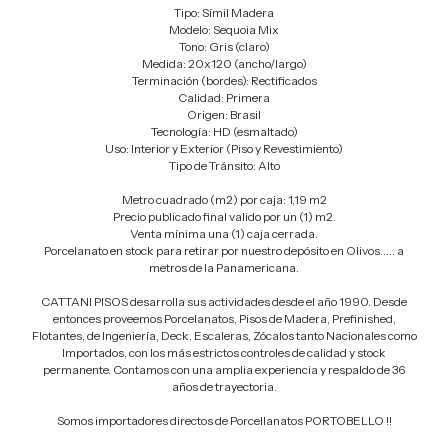
Tipo: Símil Madera
Modelo: Sequoia Mix
Tono: Gris (claro)
Medida: 20x120 (ancho/largo)
Terminación (bordes): Rectificados
Calidad: Primera
Origen: Brasil
Tecnología: HD (esmaltado)
Uso: Interior y Exterior (Piso y Revestimiento)
Tipo de Tránsito: Alto
Metro cuadrado (m2) por caja: 1,19 m2
Precio publicado final valido por un (1) m2.
Venta mínima una (1) caja cerrada.
Porcelanato en stock para retirar por nuestro depósito en Olivos..... a
metros de la Panamericana.
CATTANI PISOS desarrolla sus actividades desde el año 1990. Desde
entonces proveemos Porcelanatos, Pisos de Madera, Prefinished,
Flotantes, de Ingeniería, Deck, Escaleras, Zócalos tanto Nacionales como
Importados, con los más estrictos controles de calidad y stock
permanente. Contamos con una amplia experiencia y respaldo de 36
años de trayectoria.
Somos importadores directos de Porcellanatos PORTOBELLO !!